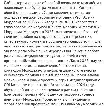
Лаборатории, а также об особой лояльности молодёжи к
площадкам, где будет размещаться контент. Согласно
общей оценке аудита «Сопоставление результатов
исследовательской работы по молодежи Республики
Мордовия за 2022/2023 годы» (см. п. 8.1) «бросается в
глаза возросшая медиаактивность молодежи Республики
Мордовии. Молодежь в 2023 году оценочно в большей
степени приобщена к производству и потреблению
качественного контента в социальных сетях. В том числе,
по оценкам самих респондентов, позитивно повлияли на
эти процессы обучающие мероприятия. Заметна работа
различных медиашкол, форумов, лагерей и смен,
организаций, работавших в регионе.». Так в 2023 году для
молодёжи региона, вовлечённой в сферу медиа,
командой Молодёжного информационного агентства
«Молодёжь Мордовии» были проведены Региональная
медиашкола «Новый проект» и серия медиазавтраков с
ЛОМами и региональными блогерами, а в 2024 году –
обучающий интенсив «М.медиа» в рамках победного
Грантового проекта «Молодёжное информационное
агентство «Молодёжь Мордовии» 2.0». Тенденцию
формирования профессиональных навыков у молодежи в