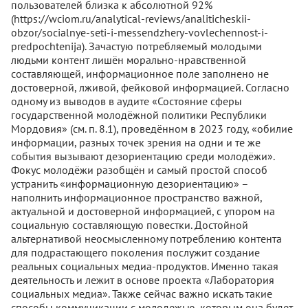
пользователей близка к абсолютной 92%
(https://wciom.ru/analytical-reviews/analiticheskii-
obzor/socialnye-seti-i-messendzhery-vovlechennost-i-
predpochtenija). Зачастую потребляемый молодыми
людьми контент лишён морально-нравственной
составляющей, информационное поле заполнено не
достоверной, лживой, фейковой информацией. Согласно
одному из выводов в аудите «Состояние сферы
государственной молодёжной политики Республики
Мордовия» (см. п. 8.1), проведённом в 2023 году, «обилие
информации, разных точек зрения на одни и те же
события вызывают дезориентацию среди молодёжи».
Фокус молодёжи разобщён и самый простой способ
устранить «информационную дезориентацию» –
наполнить информационное пространство важной,
актуальной и достоверной информацией, с упором на
социальную составляющую повестки. Достойной
альтернативой неосмысленному потреблению контента
для подрастающего поколения послужит создание
реальных социальных медиа-продуктов. Именно такая
деятельность и лежит в основе проекта «Лаборатория
социальных медиа». Также сейчас важно искать такие
способы коммуникации с молодежью, которым она будет