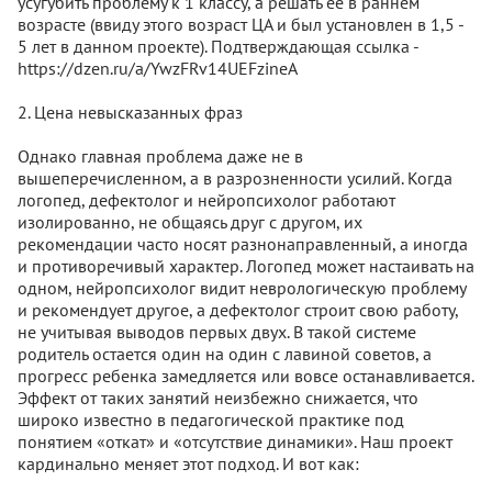
усугубить проблему к 1 классу, а решать ее в раннем
возрасте (ввиду этого возраст ЦА и был установлен в 1,5 -
5 лет в данном проекте). Подтверждающая ссылка -
https://dzen.ru/a/YwzFRv14UEFzineA
2. Цена невысказанных фраз
Однако главная проблема даже не в
вышеперечисленном, а в разрозненности усилий. Когда
логопед, дефектолог и нейропсихолог работают
изолированно, не общаясь друг с другом, их
рекомендации часто носят разнонаправленный, а иногда
и противоречивый характер. Логопед может настаивать на
одном, нейропсихолог видит неврологическую проблему
и рекомендует другое, а дефектолог строит свою работу,
не учитывая выводов первых двух. В такой системе
родитель остается один на один с лавиной советов, а
прогресс ребенка замедляется или вовсе останавливается.
Эффект от таких занятий неизбежно снижается, что
широко известно в педагогической практике под
понятием «откат» и «отсутствие динамики». Наш проект
кардинально меняет этот подход. И вот как: