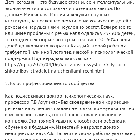
Дети сегодня — это будущее страны, ее интеллектуальный,
экономический и социальный потенциал завтра. По
данным Минздрава России и ведущих научных
институтов, за последнее десятилетие количество детей с
речевыми нарушениями неуклонно растет. Если ранее те
или иные проблемы с речью наблюдались у 25-30% детей,
то сегодня некоторые эксперты говорят о 50-60% среди
детей дошкольного возраста. Каждый второй ребенок
требует той или иной логопедической и психологической
поддержки. Подтверждающая ссылка -
https://rg.ru/2025/04/06/rao-v-rossii-svyshe-75-tysiach-
shkolnikov-stradaiut-narusheniiami-rechi.html
5. Голос профессионального сообщества
Как подчеркивает доктор психологических наук,
профессор Т.В. Ахутина: «Без своевременной коррекции
речевых нарушений страдает не только коммуникация, но
и мышление, память, способность к планированию и
контролю. Это прямой удар по способности ребенка к
обучению в будущем». Известный невролог, доктор
медицинских наук А.Б. Пальчик в своих работах указывает,
что «...задержка речевого развития часто является