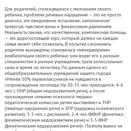
Для родителей, столкнувшихся с молчанием своего
ребенка, проблема речевых нарушений — это не просто
диагноз, это ежедневное испытание, наполненное
тревогой, чувством вины и финансовым давлением.
Реальность такова, что качественная, комплексная помощь
— это дорогостоящий курс, который далеко не каждая
семья может себе позволить. В попытке сэкономить
родители вынуждены становиться «менеджерами»
реабилитации своего ребенка: они водят его к разным
специалистам в разные учреждения, тратя колоссальные
силы и время на логистику. По данным одного из
общеобразовательных учреждений нашего города
«Менее 30% первоклассников не нуждаются в
сопровождении логопеда. На 30-35 чел. приходится: 4-6
чел. с ОНР (общим недоразвитием речи), а после
прохождения семьями психолого-медико-
педагогической комиссии детям выставляют и ТНР
(тяжёлые нарушения речи) и ЗПР (задержку психического
развития); 3-5 чел. с дислалией; 2-4 чел. ФФНР (фонетико-
фонематическим недоразвитием речи) и 3-5 ФНР
(фонетическим недоразвитием речи)». Поэтому важно не