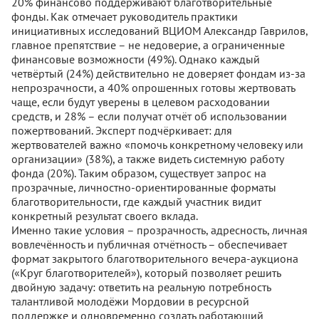
20% финансово поддерживают благотворительные
фонды. Как отмечает руководитель практики
инициативных исследований ВЦИОМ Александр Гаврилов,
главное препятствие – не недоверие, а ограниченные
финансовые возможности (49%). Однако каждый
четвёртый (24%) действительно не доверяет фондам из-за
непрозрачности, а 40% опрошенных готовы жертвовать
чаще, если будут уверены в целевом расходовании
средств, и 28% – если получат отчёт об использовании
пожертвований. Эксперт подчёркивает: для
жертвователей важно «помочь конкретному человеку или
организации» (38%), а также видеть системную работу
фонда (20%). Таким образом, существует запрос на
прозрачные, личностно-ориентированные форматы
благотворительности, где каждый участник видит
конкретный результат своего вклада.
Именно такие условия – прозрачность, адресность, личная
вовлечённость и публичная отчётность – обеспечивает
формат закрытого благотворительного вечера-аукциона
(«Круг благотворителей»), который позволяет решить
двойную задачу: ответить на реальную потребность
талантливой молодёжи Мордовии в ресурсной
поддержке и одновременно создать работающий