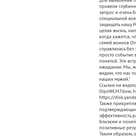
Для выявления п
провели глубинн
запрос и очень 
специальной вое
защищать нашу Ро
целая жизнь, на
когда кажется, 
семей воинов Оте
справлялась без
просто событие в
понятой. Эти вст
ожидании. Мы, ж
видим, что нас п
наших мужей."
Ссылки на видеор
0IpoWLM76ow, htt
https://disk.yan
Также прикрепля
подтверждающие 
эффективность р
близким и понят
позитивные резу
Таким образом, 