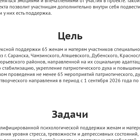
еняться эмоциями и впечатлениями от участия в проекте. Тако
кта позволит участницам дополнительно внутри себя подвести 
и у них есть поддержка.
Цель
ксной поддержки 65 женам и матерям участников специальн
з г. Саранска, Чамзинского, Атяшевского, Дубенского, Краснос
тюрьевского районов, направленной на их социальную адаптац
 стабилизацию, укрепление патриотического духа и повышени
вом проведения не менее 65 мероприятий патриотического, д
 творческого направления в период с 1 сентября 2026 года по
Задачи
алифицированной психологической поддержки женам и матер
ения уровня стресса, тревожности и депрессивных состояний, 