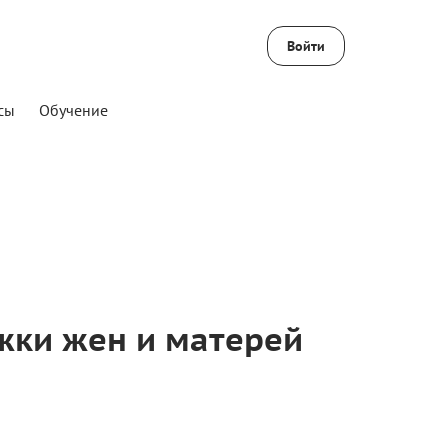
Войти
сы
Обучение
жки жен и матерей