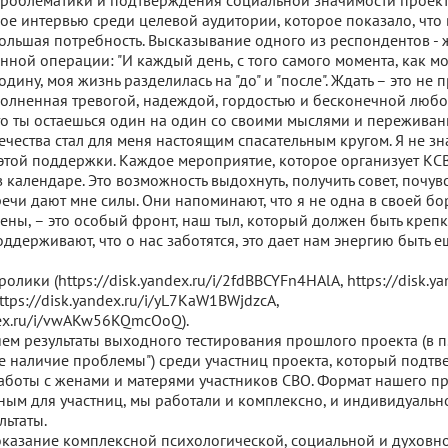
роблематики и подтверждения социальной значимости проект
ое интервью среди целевой аудитории, которое показало, что в
большая потребность. Высказывание одного из респондентов - 
нной операции: "И каждый день, с того самого момента, как м
дину, моя жизнь разделилась на "до" и "после". Ждать – это не п
полненная тревогой, надеждой, гордостью и бесконечной любов
что ты остаешься один на один со своими мыслями и переживан
чества стал для меня настоящим спасательным кругом. Я не зн
 этой поддержки. Каждое мероприятие, которое организует КСВ
 календаре. Это возможность выдохнуть, получить совет, почув
речи дают мне силы. Они напоминают, что я не одна в своей бо
ены, – это особый фронт, наш тыл, который должен быть крепк
оддерживают, что о нас заботятся, это дает нам энергию быть е
олики (https://disk.yandex.ru/i/2fdBBCYFn4HAlA, https://disk.ya
ps://disk.yandex.ru/i/yL7KaW1BWjdzcA,
dex.ru/i/vwAKw56KQmcOoQ).
ем результаты выходного тестирования прошлого проекта (в п.
наличие проблемы") среди участниц проекта, который подтв
аботы с женами и матерями участников СВО. Формат нашего пр
ным для участниц, мы работали и комплексно, и индивидуально
льтаты.
оказание комплексной психологической, социальной и духовн