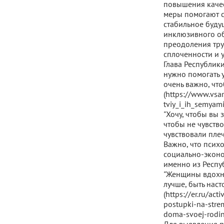
повышения качес
меры помогают с
стабильное буду
инклюзивного об
преодоления тру
сплоченности и 
Глава Республик
нужно помогать у
очень важно, что
(https://www.vsa
tviy_i_ih_semyam
"Хочу, чтобы вы 
чтобы не чувство
чувствовали плечо
Важно, что псих
социально-эконо
именно из Респу
"Женщины вдохно
лучше, быть нас
(https://er.ru/a
postupki-na-stre
doma-svoej-rodin