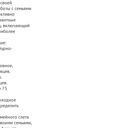
 своей
аботы с семьями
ективно
вантные
д, включающий
аиболее
ие:
турно-
овное,
яцев.
.
цев.
е 75
выходное
пределить
мейного слета
своими семьями,