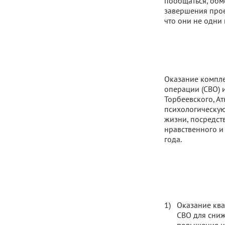
пообщаться, обм
завершения прое
что они не одни 
Оказание компле
операции (СВО) и
Торбеевского, А
психологическую
жизни, посредст
нравственного и
года.
Оказание кв
СВО для сниж