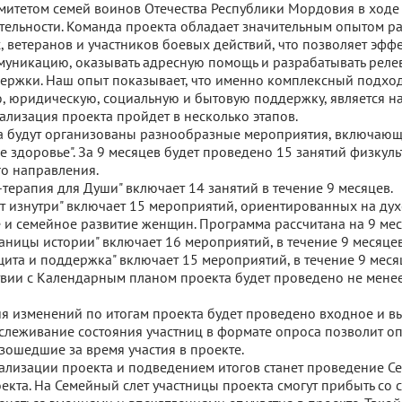
итетом семей воинов Отечества Республики Мордовия в ходе
тельности. Команда проекта обладает значительным опытом р
 ветеранов и участников боевых действий, что позволяет эфф
муникацию, оказывать адресную помощь и разрабатывать реле
ержки. Наш опыт показывает, что именно комплексный подхо
, юридическую, социальную и бытовую поддержку, является н
ализация проекта пройдет в несколько этапов.
а будут организованы разнообразные мероприятия, включающ
е здоровье". За 9 месяцев будет проведено 15 занятий физкуль
о направления.
-терапия для Души" включает 14 занятий в течение 9 месяцев.
ет изнутри" включает 15 мероприятий, ориентированных на дух
 и семейное развитие женщин. Программа рассчитана на 9 мес
раницы истории" включает 16 мероприятий, в течение 9 месяцев
щита и поддержка" включает 15 мероприятий, в течение 9 меся
ствии с Календарным планом проекта будет проведено не мене
я изменений по итогам проекта будет проведено входное и 
тслеживание состояния участниц в формате опроса позволит о
зошедшие за время участия в проекте.
лизации проекта и подведением итогов станет проведение Се
екта. На Семейный слет участницы проекта смогут прибыть со 