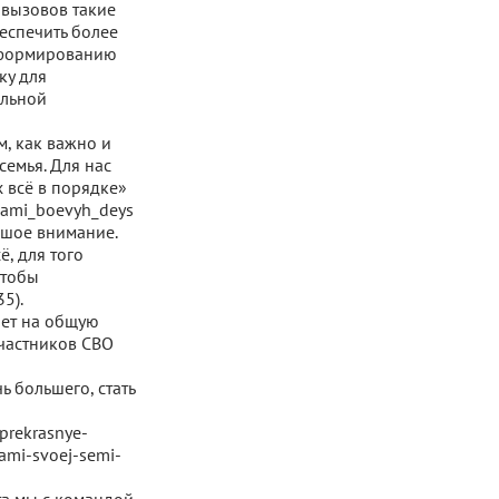
 вызовов такие
еспечить более
т формированию
ку для
альной
м, как важно и
семья. Для нас
х всё в порядке»
anami_boevyh_deys
льшое внимание.
ё, для того
чтобы
5).
яет на общую
участников СВО
 большего, стать
-prekrasnye-
kami-svoej-semi-