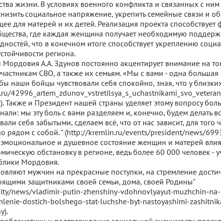
тва жизни. В условиях военного конфликта и связанных с ним
низить социальное напряжение, укрепить семейные связи и об
щее для матерей и их детей. Реализация проекта способствуе
щества, где каждая женщина получает необходимую поддерж
дностей, что в конечном итоге способствует укреплению соци
устойчивости региона.
и Мордовия А.А. Здунов постоянно акцентирует внимание на то
частникам СВО, а также их семьям. «Мы с вами - одна большая 
бы наши бойцы чувствовали себя спокойно, зная, что у близки
r.ru/42996_artem_zdunov_vstretilsya_s_uchastnikami_svo_veter
i). Также и Президент нашей страны уделяет этому вопросу бо
знали: мы эту боль с вами разделяем и, конечно, будем делать вс
вали себя забытыми, сделаем всё, что от нас зависит, для того 
 рядом с собой. " (http://kremlin.ru/events/president/news/6993
оэмоциональное и душевное состояние женщин и матерей вли
мическую обстановку в регионе, ведь более 60 000 человек - 
блики Мордовия.
вляют мужчин на прекрасные поступки, на стремление достичь
тоящими защитниками своей семьи, дома, своей Родины"
ctivity/news/vladimir-putin-zhenshiny-vdohnovlyayut-muzhchin-na
mlenie-dostich-bolshego-stat-luchshe-byt-nastoyashimi-zashitni
y).