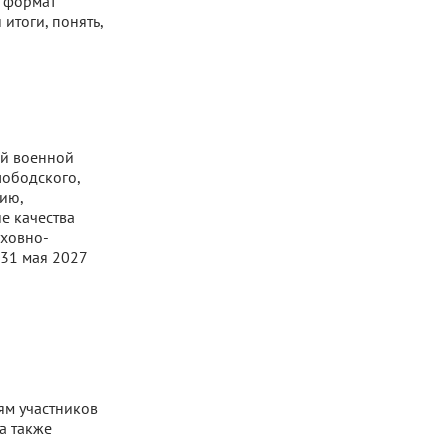
й формат
итоги, понять,
ой военной
лободского,
ию,
е качества
уховно-
 31 мая 2027
ям участников
а также