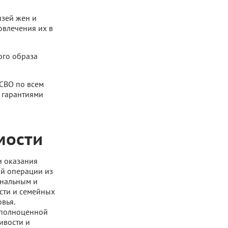
язей жен и
овлечения их в
ого образа
СВО по всем
 гарантиями
мости
и оказания
й операции из
ональным и
сти и семейных
вья.
 полноценной
ивости и