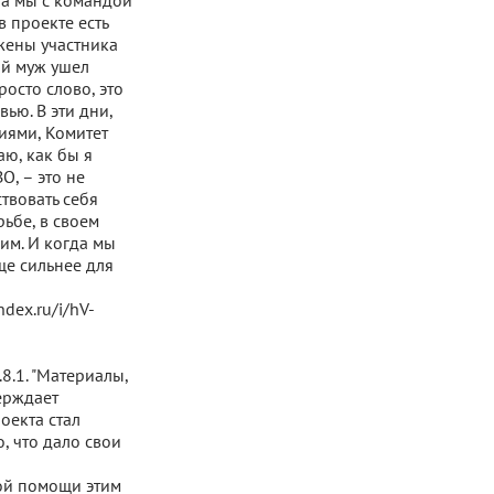
а мы с командой
 проекте есть
жены участника
ой муж ушел
росто слово, это
ью. В эти дни,
иями, Комитет
аю, как бы я
О, – это не
ствовать себя
рьбе, в своем
им. И когда мы
ще сильнее для
ndex.ru/i/hV-
8.1. "Материалы,
ерждает
оекта стал
, что дало свои
ой помощи этим