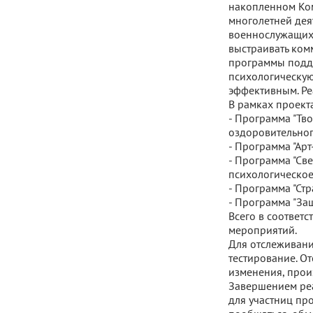
накопленном Ком
многолетней дея
военнослужащих,
выстраивать ком
программы подд
психологическую
эффективным. Ре
В рамках проект
- Программа "Тво
оздоровительног
- Программа "Арт
- Программа "Св
психологическое
- Программа "Ст
- Программа "За
Всего в соответ
мероприятий.
Для отслеживани
тестирование. О
изменения, прои
Завершением реа
для участниц про