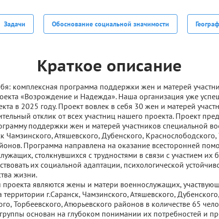
Задачи
Обоснование социальной значимости
Геогра
Краткое описание
себя: комплексная программа поддержки жен и матерей участни
оекта «Возрождение и Надежда». Наша организация уже успе
та в 2025 году. Проект вовлек в себя 30 жен и матерей участ
тельный отклик от всех участниц нашего проекта. Проект пред
грамму поддержки жен и матерей участников специальной в
нск Чамзинского, Атяшевского, Дубенского, Краснослободского,
йонов. Программа направлена на оказание всесторонней пом
ужащих, столкнувшихся с трудностями в связи с участием их б
ствовать их социальной адаптации, психологической устойчив
тва жизни.
 проекта являются жены и матери военнослужащих, участвующ
территории г.Саранск, Чамзинского, Атяшевского, Дубенского
го, Торбеевского, Атюрьевского районов в количестве 65 чел
группы основан на глубоком понимании их потребностей и пр