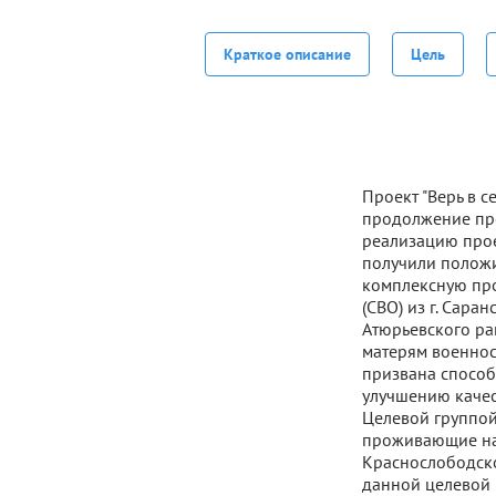
Краткое описание
Цель
Проект "Верь в 
продолжение пр
реализацию проек
получили положи
комплексную про
(СВО) из г. Сара
Атюрьевского ра
матерям военносл
призвана способ
улучшению качес
Целевой группой
проживающие на 
Краснослободско
данной целевой 