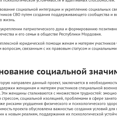
 психологической устойчивости и адаптивных способностей.
вование социальной интеграции и укреплению социальных св
тников СВО путем создания поддерживающего сообщества и в
ю жизнь.
 укреплении патриотического духа и формированию позитивн
ечества и его семьи в обществе Республики Мордовия.
мплексной юридической помощи женам и матерям участников 
вопросам, связанным с их правовым статусом и социальными
нование социальной значи
торую направлен данный проект, заключается в необходимост
ддержки женщинам и матерям участников специальной военно
. Эти женщины сталкиваются с множеством трудностей: эмоци
 стрессом, социальной изоляцией, проблемами в сфере занято
кже рисками ухудшения физического и психологического здоро
имость проекта обусловлена важностью создания условий для
н к новым реалиям, поддержания их психологической устойч