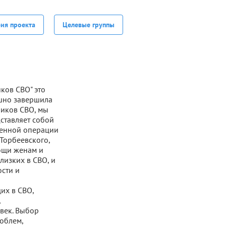
фия проекта
Целевые группы
ков СВО" это
шно завершила
ников СВО, мы
ставляет собой
оенной операции
 Торбеевского,
ощи женам и
лизких в СВО, и
ости и
их в СВО,
,
овек. Выбор
облем,