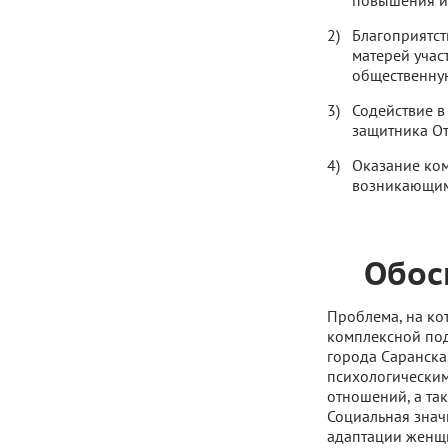
повышения их
Благоприятст
матерей учас
общественну
Содействие в
защитника От
Оказание ко
возникающим 
Обос
Проблема, на ко
комплексной по
города Саранска
психологическим
отношений, а та
Социальная знач
адаптации женщи