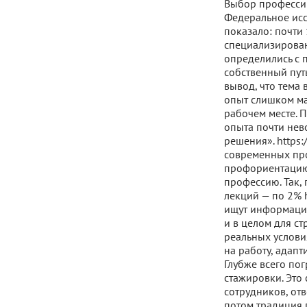
Выбор профессии
Федеральное иссл
показало: почти
специализирован
определились с 
собственный пут
вывод, что тема 
опыт слишком ма
рабочем месте. 
опыта почти нев
решения». https:
современных про
профориентацию»
профессию. Так,
лекций — по 2% h
ищут информацию
и в целом для ст
реальных услови
на работу, адапт
Глубже всего по
стажировки. Это
сотрудников, отв
потом традиция 