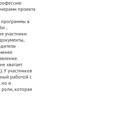
профессию
тнерами проекта
е программы в
Xw ,
ые участники
 документы,
одители
 менее
авление.
не хватает
). У участников
нный работой с
 но и
 роли, которая