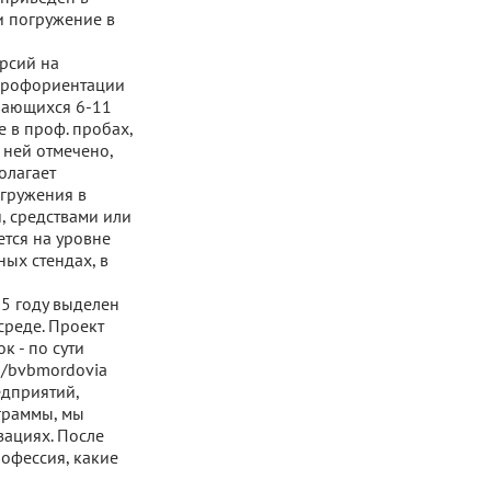
 и погружение в
рсий на
 профориентации
учающихся 6-11
е в проф. пробах,
 ней отмечено,
олагает
гружения в
, средствами или
ается на уровне
ых стендах, в
5 году выделен
среде. Проект
к - по сути
m/bvbmordovia
дприятий,
ограммы, мы
зациях. После
рофессия, какие