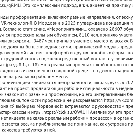
ck.su/qRMLi. Это комплексный подход, в т. ч. акцент на практику
нды профориентации включают разные направления, от экску
 VR-технологий. В Мордовии в 2025 г. утверждена концепция
ки). Согласно статистике, «Мероприятиями… охвачено 28607 об
 обуч-ся профессиональным обучением, 8110 чел. приняло участи
или экскурсии… 9487 чел. приняло участие в мастер-классах». В
 не должны быть эпизодическими, практический модуль предп
развернутой системы проф.проб и других подобных форм…по
-трудовой контекст», «непосредственный контакт с условиями
» (разд. 8.1., с. 18). Но в реальных проектах такой контакт ост
оводится в искусственно созданной среде – на демонстрационн
а не на реальном рабочем месте.
ориентацией занимаются центр занятости, школы, вузы, в 202
ант на проект, продвигающий рабочие специальности в медиа
е» знакомит с разными профессиями, но его интерактивный бло
площадка, тонкости профессии не раскрываются https://vk.co
она «Я выбираю Мордовию!» встречаются с руководством пре
стер-классы и игры. https://clck.su/OWlUH Анализируя эти пр
 нет акцента на связь с реальным рабочим процессом в органи
в остается весьма приблизительное понимание, как устроена п
качества требуются в ней.