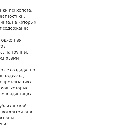
ики психолога.
иагностики,
инга, на которых
ит содержание
бюджетная,
еры
сь на группы,
 основами
орые создадут по
в подкаста,
а презентациях
тков, которые
тво и адаптация
публиканской
 с которыми они
ит опыт,
ения