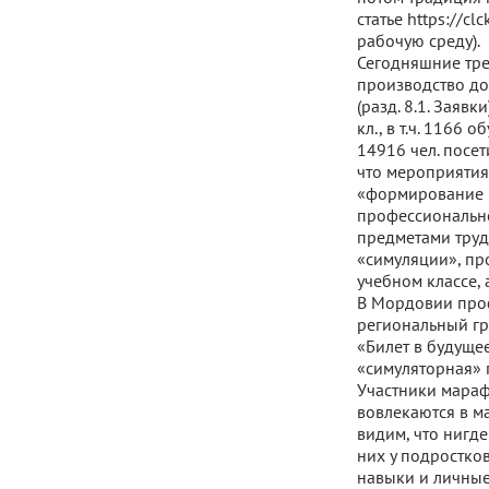
статье https://cl
рабочую среду).
Сегодняшние тре
производство до
(разд. 8.1. Заяв
кл., в т.ч. 1166
14916 чел. посет
что мероприятия
«формирование 
профессионально
предметами труда
«симуляции», пр
учебном классе, 
В Мордовии проф
региональный гр
«Билет в будуще
«симуляторная» 
Участники мараф
вовлекаются в ма
видим, что нигде
них у подростко
навыки и личные 