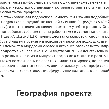
олняет нехватку форматов, помогающих тинейджерам узнать 
ыбрали несколько организаций, которые готовы выступить пар
м освоить азы профессий.
ов стажировок для подростков немного. Мы изучили подобны
ля подростков в трудной жизненной ситуации (https://clck.su/leI
Rzsbv ), и опыт столичных коллег применим у себя в регионе. Юн
 попробовать себя именно на рабочем месте, самим заполнить
. https://clck.su/UIlzl О преимуществах стажировок говорят и р
mOpva В нашем проекте мы используем такой же подход, хотя и
он поможет в Мордовии смелее и активнее развивать это напр
подростка из Саранска, и они подтвердили: им действительно 
 о реальных плюсах и минусах профессий (см. итоги в разд. 8.1.
я такая возможность, и через цикл мини-стажировок, дополне
офориентационным квестом, они не только узнают профессию,
оклимат в коллективе, атмосферу, лучше подготовятся к новой
м.
География проекта