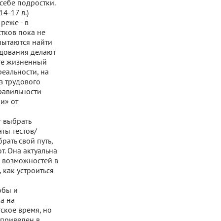
себе подростки.
4-17 л.)
реже - в
тков пока не
пытаются найти
едования делают
асте жизненный
еальности, на
з трудового
равильности
чи» от
т выбрать
ты тестов/
рать свой путь,
т. Она актуальна
о возможностей в
 как устроиться
обы и
а на
тское время, но
 приведен в