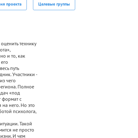
фия проекта
Целевые группы
 оценить технику
ота»,
о и то, как
 его
есь путь
ник. Участники -
из чего
региона. Полное
адач «под
 формат с
на него. Но это
ботой психолога,
итуации. Такой
мится не просто
изни. И чем