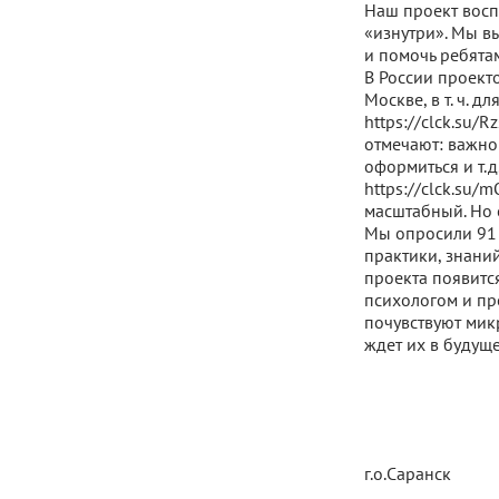
Наш проект восп
«изнутри». Мы в
и помочь ребята
В России проект
Москве, в т. ч. д
https://clck.su/
отмечают: важно
оформиться и т.д
https://clck.su/
масштабный. Но 
Мы опросили 91 
практики, знаний
проекта появитс
психологом и пр
почувствуют микр
ждет их в будуще
г.о.Саранск