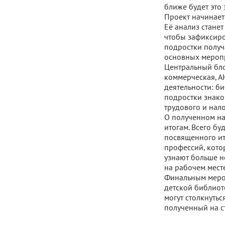
ближе будет это
Проект начинает
Её анализ стане
чтобы зафиксиро
подростки получ
основных мероп
Центральный бло
коммерческая, АН
деятельности: б
подростки знако
трудового и нало
О полученном на
итогам. Всего бу
посвященного ит
профессий, кото
узнают больше не
на рабочем месте
Финальным мероп
детской библиот
могут столкнутьс
полученный на с