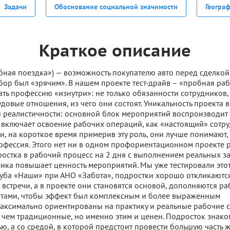
Задачи
Обоснование социальной значимости
Геогра
Краткое описание
обная поездка») — возможность покупателю авто перед сделкой
бор был «зрячим». В нашем проекте тест-драйв – «пробная раб
ть профессию «изнутри»: не только обязанности сотрудников, н
овые отношения, из чего они состоят. Уникальность проекта в
 реалистичности: основной блок мероприятий воспроизводит в
, включает освоение рабочих операций, как «настоящий» сотруд
и, на короткое время примерив эту роль, они лучше понимают, 
офессия. Этого нет ни в одном профориентационном проекте 
остка в рабочий процесс на 2 дня с выполнением реальных з
ика повышает ценность мероприятий. Мы уже тестировали этот
ба «Наши» при АНО «Забота», подростки хорошо откликаются 
встречи, а в проекте они становятся основой, дополняются ра
тами, чтобы эффект был комплексным и более выраженным
максимально ориентированы на практику и реальные рабочие с
 чем традиционные, но именно этим и ценен. Подросток знако
ю, а со средой, в которой предстоит провести большую часть ж