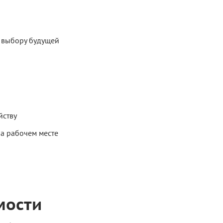
у выбору будущей
йству
а рабочем месте
мости