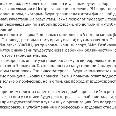
 знакомство, тем более осознанным и удачным будет выбор.
ся с консультации в Центре занятости населения РМ и диагност
т ориентиром, с которым будут сравниваться итоги финальной д
вать качественные результаты. Также психолог проведет 2 трен
ат рекомендации по выбору профессии, что дополнит и углуб
риятий.
к в проекте – цикл 2-дневных стажировок в 5 организациях (
О, подвед. региональному органу власти) и у самозанятого. Сф
иблиотека, УФСИН, центр кровли, конный спорт, SMM. Разбивши
мятся с нюансами трудоустройства, рабочими обязанностями,
гового законодательства.
 стажировках опыте участники расскажут в видеороликах, кот
дет снято 5 роликов. Также подростки станут героями 2 выпуско
огам стажировок. Эти видеоматериалы будут использоваться н
рые пройдут в школах Саранска. Так мы повысим охват подрос
 только о профессиях, но и о том, как проходит трудоустройс
.
риятием проекта станет квест «Тест-драйв профессий» в рес
еке, на нем участники будут решать реальные рабочие задачи,
я при трудоустройстве в ту или иную организацию. Это подкреп
тажировках, и углубит знания о профессиях и трудовых отнош