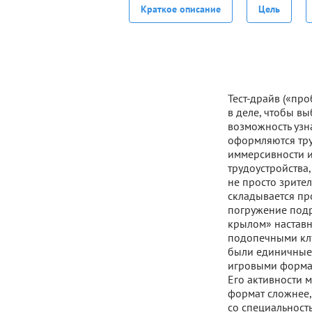
Краткое описание
Цель
Тест-драйв («пр
в деле, чтобы вы
возможность узна
оформляются труд
иммерсивности и
трудоустройства
не просто зрител
складывается пр
погружение подр
крылом» наставн
подопечными клу
были единичные 
игровыми форма
Его активности 
формат сложнее,
со специальность