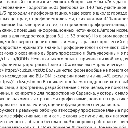
 – важный шаг в жизни человека. Вопрос «кем быть?» задают 
едование «Подросток 360» (выборка ок. 140 тыс. участников 1
 1/3 проходили профориентацию, чаще всего в школе; гораздо 
ных центрах, с профориентологами, психологами. 41% подрос
планами. Больше трети из тех, кто проходил профориентацию, 
ь сами, с помощью информационных источников. Авторы иссл
важна для подростков. (разд 8.1., с. 32 отчета). Но в этом возр
л, чтобы верно оценить плюсы и минусы разных профессий в р
Подросткам нужны эти знания. Профориентологи отмечают: «бе
озможно осознанно выбрать профессию и быть уверенным в п
//clck.su/iQDHx Нехватка такого опыта - причина низкой «отда
фориентац. программ. Только 20% включают «практическую
 https://clck.su/rzkUz Большинство форм вообще не помогаю
 по исследованию ВЦИОМ, экскурсии помогли лишь 4%, результа
ttps://clck.su/sbmnn Возникает проблема: подростки хотят выб
 сами, а программы, разработанные с этой целью, не помогаю
раны, и конкретно для подростков из Саранска, у которых мал
ях познакомиться с разными профессиями, понять на практике,
ироваться в коллективе, оценить функционал специалистов.
гружают в реальную рабочую атмосферу профессиональные пр
 самые эффективные, но и самые сложные пути: лишняя нагрузк
етственность, обычно бесплатная. Это хорошо работало в сове
прервалась (опыт СССР на примере Луганской и Донецкой обл.