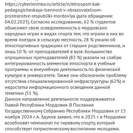
https://cyberleninka.ru/article/n/etnosport-kak-
pedagogicheskaya-tsennost-v-obrazovatelnom-
prostranstve-respubliki-mordoviya (дата обращения:
04.02.2025). Согласно исследованию, 62 % студентов
объясняют свою осведомленность о мордовских
народных играх и видах спорта тем, что играли в них во
время поездок в сельскую местность. 28 % узнали об
этноспортивных традициях от старших родственников, и
лишь 10 % -от преподавателей в вузе. Большинство
опрошенных преподавателей (83 %) указали на слабую
интегрированность элементов этноспорта в учебные
программы и внеучебную деятельность по физической
культуре в университете. Также они обозначили проблему
отсутствия специализированной инфраструктуры (62%) и
недостатка информационного освещения данной
тематики (51 %).
Данное направление деятельности поддерживается
Главой Республики Мордовия. В Послании
Государственному Собранию Республики Мордовия от 15
ноября 2024 г. А. Здунов заявил, что в 2025 г. в Мордовии
возобновят чемпионат по гиревому спорту, который
способствует патриотическому воспитанию молодежи.