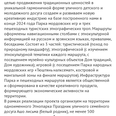
целью продвижения традиционных ценностей в
уникальной гармоничной форме уличного детского и
молодежного досуга создаем и развиваем новую
креативную индустрию на базе построенного нами в
конце 2024 года Парка мордовских игр и трех
пешеходных туристских этнографических троп. Маршруты
оформлены навигационными столбами с этнокультурной
информацией на русском и эрзянском языках, привалами,
беседками. Состоят из 3 частей: туристической (поход по
природному ландшафту); этнографической (с изучением
этнокультурной тематики каждого маршрута, с
посещением музейно-культурных объектов Дом традиций,
Дом художника); игровой (с посещением Парка народных
мордовских игр «Тюштянь налксемат», костровой и
мангальной зоны на финале маршрутов). Инфраструктура
Парка и пешеходных маршрутов является общественной
и сформирована в качестве креативного продукта,
формирующего экономические активности на
территории.
В рамках реализации проекта организуем на территории
одноименного Этнопарка Праздник уличного семейного
досуга Ашо лисьма (белый родник), не менее 500