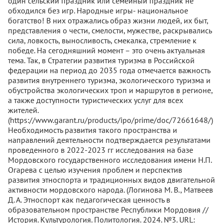
один сельский праздник или семейный праздник не
обходился без игр. Народные игры- национальное
богатство! В них отражались образ жизни людей, их быт,
представления о чести, смелости, мужестве, раскрывались
сила, ловкость, выносливость, смекалка, стремление к
победе. На сегодняшний момент – это очень актуальная
тема. Так, в Стратегии развития туризма в Российской
федерации на период до 2035 года отмечается важность
развития внутреннего туризма, экологического туризма и
обустройства экологических троп и маршрутов в регионе,
а также доступности туристических услуг для всех
жителей.
(https://www.garant.ru/products/ipo/prime/doc/72661648/)
Необходимость развития такого пространства и
направлений деятельности подтверждается результатами
проведенного в 2022-2023 гг исследования на базе
Мордовского государственного исследования имени Н.П.
Огарева с целью изучения проблем и перспектив
развития этноспорта и традиционных видов двигательной
активности мордовского народа. (Логинова М. В., Матвеев
Д. А. Этноспорт как педагогическая ценность в
образовательном пространстве Республики Мордовия //
История. Культурология. Политология. 2024. №3. URL: