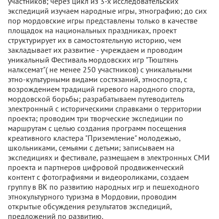
участников; через цикл из 3-х исследовательских
экспедиций изучаем народные игры, этнографию; до сих
пор мордовские игры представлены только в качестве
площадок на национальных праздниках, проект
структурирует их в самостоятельную историю, чем
закладывает их развитие - учреждаем и проводим
уникальный Фестиваль мордовских игр "Тюштянь
налксемат"( не менее 250 участников) с уникальными
этно-культурными видами состязаний, этноспорта, с
возрождением традиций гиревого народного спорта,
мордовской борьбы; разрабатываем путеводитель
электронный с историческими справками о территории
проекта; проводим три творческие экспедиции по
маршрутам с целью создания программ посещения
креативного кластера "Приземление" молодежью,
школьниками, семьями с детьми; записываем на
экспедициях и фестивале, размещаем в электронных СМИ
проекта и партнеров цифровой продвиженческий
контент с фотографиями и видеороликами, создаем
группу в ВК по развитию народных игр и пешеходного
этнокультурного туризма в Мордовии, проводим
открытые обсуждения результатов экспедиций,
предложений по развитию.